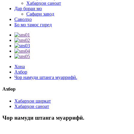
Хабарҳои саноат
Дар бораи мо
Сафари завод
Саволҳо
Бо мо тамос гиред
Хона
Ахбор
Чор намуди штанга муаррифӣ.
Ахбор
Хабарҳои ширкат
Хабарҳои саноат
Чор намуди штанга муаррифӣ.