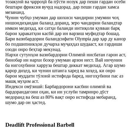
тозакунӣ ва ҷарроҳӣ ба пӯсти нозук дар пеши гардан осеби
бештари фриксия вуҷуд надорад. дар пеши гардан хамса
мезананд.
Чунин чубҳо умуман дар шохиси чандирии умумии чоҳ
нишондиҳандаи баланд доранд, зеро чандирии баландтар
имкон медиҳад, ки сатҳи баланди интиқоли қувваи барқ ​​​​
барои ҳаракатҳои касбӣ дар ин варзиш муфидтар бошад.
Бари вазнбардории баландсифати Olympia дар ҳар ду канор
бо подшипникҳои дучарха муҷаҳҳаз шудааст, ки гардиши
озоди онро беҳтар мекунад.
Нархи сутунҳои вазнбардории Олимпӣ нисбатан гарон аст,
бинобар ин нархи бозор умуман арзон нест. Вай инчунин
ба нигохубини харруза бештар диккат медихад. Агар шумо
қарор диҳед, ки чунин штанга харед ва хоҳед, ки онро
барои муддати тӯлонӣ истифода баред, нигоҳубини пас аз
машқ муҳим аст.
Индекси омӯзишӣ: Барбардорони касбии олимпӣ ва
бардорандагони оҳан, ки ин услуби тамринро дӯст
медоранд ва беш аз 80% вақт онро истифода мебаранд,
шумо дар он ҳастед.
Deadlift Professional Barbell