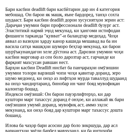
Бари касбии deadlift бари касбӣтарин дар ин 4 категория
мебошад. Он барои як машқ, яъне бардоред, танҳо сохта
шудааст. Бари касбии deadlift дорои хусусиятҳои зерин аст:
Дараҷаи умумии бари профессионали deadlift бузург аст.
Эластитикӣ нармӣ эҷод мекунад, ки ҳангоми истифодаи
фишанги тарканда "қувват"-и баландтар медиҳад. Чоҳи
аввал аз вазнҳои ҳарду канор кашида мешавад ва ба ин
васила сатҳи машқҳои шуморо беҳтар мекунад, ки барои
шурӯъкунандагон хеле дӯстона аст. Дарозии умумии чоҳи
касбии марговар аз сеи боло дарозтар аст, гарчанде ки
фарқият махсусан равшан нест.
Барҳои касбии Deadlift нисбат ба панҷараҳои омӯзишии
умумии толори варзишӣ чопи чоҳи қавитар доранд, зеро
шумо медонед, ки онҳо аз лифтҳои мурда таваллуд шудаанд
ва онҳо чандиртаранд, бинобар ин чанг бояд мувофиқан
калонтар бошад.
Индекси омӯзишӣ: Он барои пауэрлифтерҳо, ки дар
куштори марг тахассус доранд ё онҳое, ки аллакай як бари
омӯзишии умумӣ доранд, мувофиқ аст, аммо эҳсос
мекунанд, ки онҳо бояд дар куштори марг тахассус дошта
бошанд.
Илова ба чаҳор бари асосии дар боло зикршуда, дар асл
вариантҳои зиёди барбел мавҷуданд, ки ба интихоби