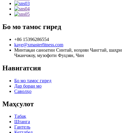
Бо мо тамос гиред
+86 15396286554
kaye@xmasterfitness.com
Минтақаи саноатии Синтай, ноҳияи Чангтай, шаҳри
Чжанчжоу, музофоти Фуцзян, Чин
Навигатсия
Бо мо тамос гиред
Дар бораи мо
Саволҳо
Маҳсулот
Табақ
Штанга
Гантель
Кеттлбел