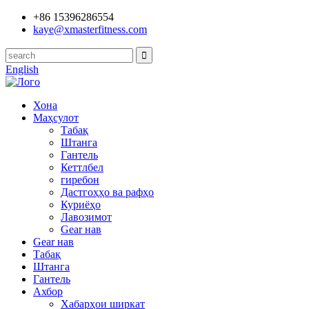
+86 15396286554
kaye@xmasterfitness.com
English
Хона
Маҳсулот
Табақ
Штанга
Гантель
Кеттлбел
гиребон
Дастгоҳҳо ва рафҳо
Куриёҳо
Лавозимот
Gear нав
Gear нав
Табақ
Штанга
Гантель
Ахбор
Хабарҳои ширкат