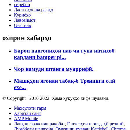
гиребон
Дастгоҳҳо ва рафҳо
Куриёҳо
Лавозимот
Gear нав
охирин хабарҳо
Барои навгониҳои нав чӣ гуна интихоб
кардани bamper pl...
Чор намуди штанга муаррифӣ.
Машқҳои ягонаи табақ-6 Тренинги олӣ
exe...
© Copyright - 2010-2022: Ҳама ҳуқуқҳо ҳифз шудаанд.
Маҳсулоти гарм
Харитаи сайт
AMP Mobile
Лавҳаи фраксияи рақобат
,
Гантелҳои шонздаҳӣ резинӣ
,
Думббели шашгона
,
Омӯзиши қувваи Kettlebell
,
Chrome