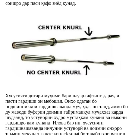
соишро дар паси қафо зиёд кунад.
Хусусияти дигари муҳими бари пауэрлифтинг дараҷаи
пасти гардиши он мебошад. Онҳо одатан бо
подшипникҳои гардишшаванда муҷаҳҳаз нестанд, аммо бо
ду маводи буферии доимии ғайриманқул муҷаҳҳаз карда
шудаанд, то устувории худро мустаҳкам кунанд ва имкони
гардишро кам кунанд. Илова бар ин, хусусияти
гардишнашаванда инчунин устуворӣ ва доимии онҳоро
таъмин мекунад, вақте ки rack squat бо талаботҳои вазнин