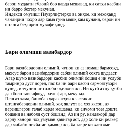
барои муддати тӯлонӣ бор карда мешавад, ки сатҳи касбии
ин барро беҳтар мекунад.
Индекси омӯзиш: Пауэрлифтерҳо ва онҳое, ки мехоҳанд
чандирии чоҳро дар ҳама гуна машқ кам кунанд, барои ин
штанга беҳтарин мувофиқанд.
Бари олимпии вазнбардор
Бари вазнбардории олимпӣ, чунон ки аз номаш бармеояд,
махсус барои вазнбардории сабки олимпӣ сохта шудааст.
Агар шумо вазнбардори касбии олимпӣ бошед ё ин услуби
тамринро дӯст доред, пас ба ин бари касбӣ сармоягузорӣ
кунед, инчунин интихоби оқилона аст. Ин қутб аз ду қутби
дар боло тавсифшуда хеле фарқ мекунад.
Пеш аз ҳама, бинобар ҳаракатҳои классикии
штангабардории олимпӣ, хоҳ яклухт ва хоҳ яксон, аз
варзишгарон талаб карда мешавад, ки анҷоми тоза дошта
бошанд ва набояд суст бошанд. Аз ин рӯ, кандакорӣ дар
ҳарду канори чоҳ умуман қавитар аст, дар ҳоле ки рельеф
дар мобайн нисбатан ҳамвор аст, ба тавре ки ҳангоми