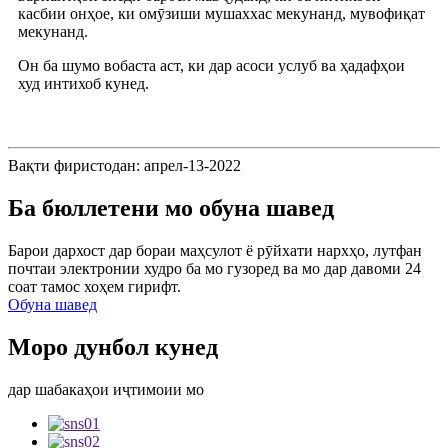
касбии онҳое, ки омӯзиши мушаххас мекунанд, мувофиқат
мекунанд.
Он ба шумо вобаста аст, ки дар асоси услуб ва ҳадафҳои
худ интихоб кунед.
Вақти фиристодан: апрел-13-2022
Ба бюллетени мо обуна шавед
Барои дархост дар бораи маҳсулот ё рӯйхати нархҳо, лутфан
почтаи электронии худро ба мо гузоред ва мо дар давоми 24
соат тамос хоҳем гирифт.
Обуна шавед
Моро дунбол кунед
дар шабакаҳои иҷтимоии мо