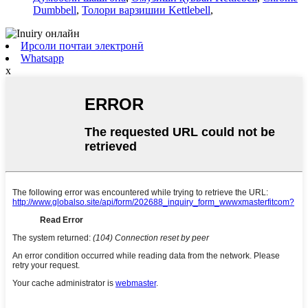
Dumbbell
,
Толори варзишии Kettlebell
,
Ирсоли почтаи электронӣ
Whatsapp
x