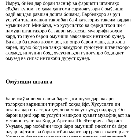
Имрӯз, биёед дар бораи тасниф ва фарқияти штангаҳо
сӯҳбат кунем, то ҳама ҳангоми сармоягузорӣ ё омӯзиши
оддӣ ақидаи равшан дошта бошанд. Барбелҳоро аз рӯи
услуби таълимашон тақрибан ба 4 категория тақсим кардан
мумкин аст. Минбаъд, мо хусусиятҳо ва фарқиятҳои ин 4
намуди штангаҳоро ба таври муфассал муаррифӣ хоҳем
кард, то шумо барои омӯзиши мақсаднок интихоб кунед.
Ва агар ба шумо лозим аст, ки онро барои машқ дар хона
харед, шумо бояд на танҳо намудҳои гуногуни штангаҳоро
фаҳмед, инчунин бояд хусусиятҳои гуногунро бодиққат
омӯзед ва сипас интихоби дуруст кунед.
Омӯзиши штанга
Бари омӯзишӣ як навъи барест, ки шумо дар аксари
толорҳои варзишии тиҷоратӣ хоҳед ёфт. Хусусияти ин
штанга дар он аст, ки ҳеҷ чизи махсус вуҷуд надорад. Он
барои қариб ҳар як услуби машқҳои қувват мувофиқ аст ва
метавон гуфт, ки Корди Артиши Швейтсария аз бар аст.
Умуман, дар мобайни чоҳи бари омӯзишӣ (нисбат ба бари
пауэрлифтинг ва бари касбии марговар) рельеф камтар аст.