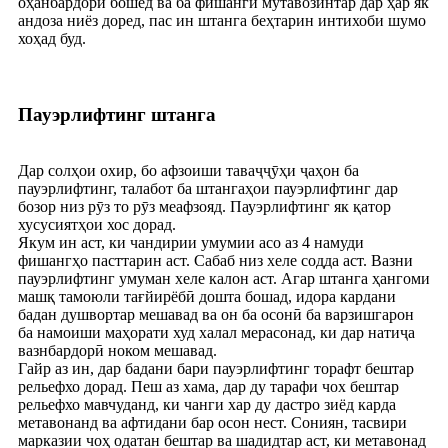
оҳанбардорӣ бошед ва ба фишанги мутавозинтар дар ҳар як
андоза ниёз доред, пас ин штанга беҳтарин интихоби шумо
хоҳад буд.
Пауэрлифтинг штанга
Дар солҳои охир, бо афзоиши таваҷҷӯҳи ҷаҳон ба
пауэрлифтинг, талабот ба штангаҳои пауэрлифтинг дар
бозор низ рӯз то рӯз меафзояд. Пауэрлифтинг як қатор
хусусиятҳои хос дорад.
Якум ин аст, ки чандирии умумии асо аз 4 намуди
фишангҳо пасттарин аст. Сабаб низ хеле содда аст. Вазни
пауэрлифтинг умуман хеле калон аст. Агар штанга ҳангоми
машқ тамоюли тағйирёбӣ дошта бошад, идора кардани
бадан душвортар мешавад ва он ба осонӣ ба варзишгарон
ба намоиши маҳорати худ халал мерасонад, ки дар натиҷа
вазнбардорӣ ноком мешавад.
Гайр аз ин, дар бадани бари пауэрлифтинг торафт бештар
рельефхо дорад. Пеш аз хама, дар ду тарафи чох бештар
рельефхо мавчуданд, ки чанги хар ду дастро зиёд карда
метавонанд ва афтидани бар осон нест. Сониян, тасвири
марказии чоҳ одатан бештар ва шадидтар аст, ки метавонад