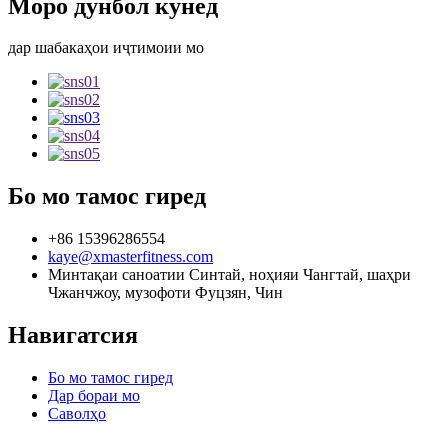
Моро дунбол кунед
дар шабакаҳои иҷтимоии мо
Бо мо тамос гиред
+86 15396286554
kaye@xmasterfitness.com
Минтақаи саноатии Синтай, ноҳияи Чангтай, шаҳри
Чжанчжоу, музофоти Фуцзян, Чин
Навигатсия
Бо мо тамос гиред
Дар бораи мо
Саволҳо