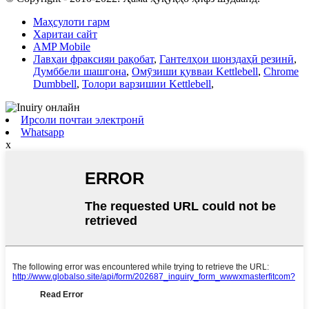
Маҳсулоти гарм
Харитаи сайт
AMP Mobile
Лавҳаи фраксияи рақобат
,
Гантелҳои шонздаҳӣ резинӣ
,
Думббели шашгона
,
Омӯзиши қувваи Kettlebell
,
Chrome
Dumbbell
,
Толори варзишии Kettlebell
,
Ирсоли почтаи электронӣ
Whatsapp
x