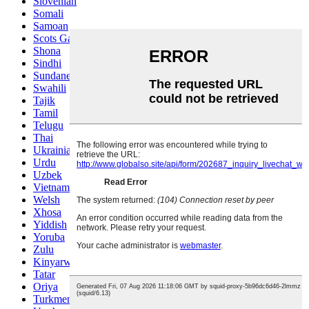
Slovenian
Somali
Samoan
Scots Gaelic
Shona
Sindhi
Sundanese
Swahili
Tajik
Tamil
Telugu
Thai
Ukrainian
Urdu
Uzbek
Vietnamese
Welsh
Xhosa
Yiddish
Yoruba
Zulu
Kinyarwanda
Tatar
Oriya
Turkmen