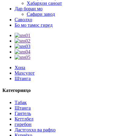
Хабарҳои саноат
Дар бораи мо
Сафари завод
Саволҳо
Бо мо тамос гиред
Хона
Маҳсулот
Штанга
Категорияҳо
Табақ
Штанга
Гантель
Кеттлбел
гиребон
Дастгоҳҳо ва рафҳо
Куриёҳо