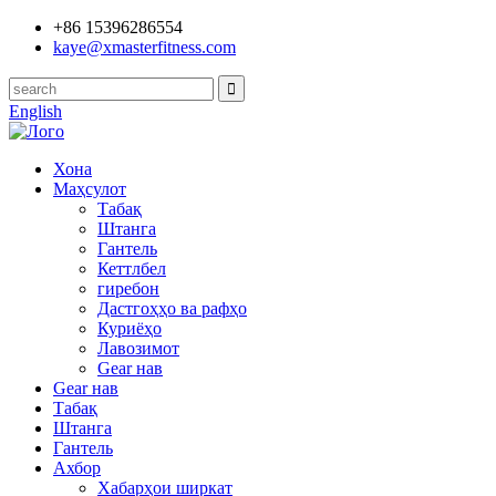
+86 15396286554
kaye@xmasterfitness.com
English
Хона
Маҳсулот
Табақ
Штанга
Гантель
Кеттлбел
гиребон
Дастгоҳҳо ва рафҳо
Куриёҳо
Лавозимот
Gear нав
Gear нав
Табақ
Штанга
Гантель
Ахбор
Хабарҳои ширкат