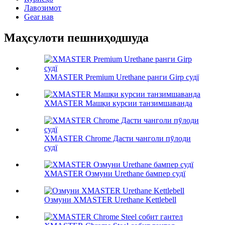
Лавозимот
Gear нав
Маҳсулоти пешниҳодшуда
XMASTER Premium Urethane ранги Girp судї
XMASTER Машқи курсии танзимшаванда
XMASTER Chrome Дасти чанголи пӯлоди
судї
XMASTER Озмуни Urethane бампер судї
Озмуни XMASTER Urethane Kettlebell