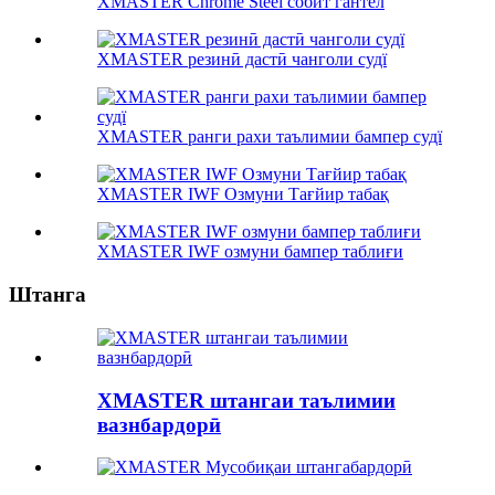
XMASTER Chrome Steel собит гантел
XMASTER резинӣ дастӣ чанголи судї
XMASTER ранги рахи таълимии бампер судї
XMASTER IWF Озмуни Тағйир табақ
XMASTER IWF озмуни бампер таблиғи
Штанга
XMASTER штангаи таълимии
вазнбардорӣ