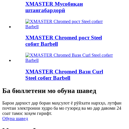
XMASTER Мусобиқаи
штангабардорӣ
XMASTER Chromed рост Steel
собит Barbell
XMASTER Chromed Вазн Curl
Steel собит Barbell
Ба бюллетени мо обуна шавед
Барои дархост дар бораи маҳсулот ё рӯйхати нархҳо, лутфан
почтаи электронии худро ба мо гузоред ва мо дар давоми 24
соат тамос хоҳем гирифт.
Обуна шавед