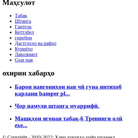
Маҳсулот
Табақ
Штанга
Гантель
Кеттлбел
гиребон
Дастгоҳҳо ва рафҳо
Куриёҳо
Лавозимот
Gear нав
охирин хабарҳо
Барои навгониҳои нав чӣ гуна интихоб
кардани bamper pl...
Чор намуди штанга муаррифӣ.
Машқҳои ягонаи табақ-6 Тренинги олӣ
exe...
© Copyright - 2010-2022: Ҳама ҳуқуқҳо ҳифз шудаанд.