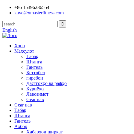
+86 15396286554
kaye@xmasterfitness.com
English
Хона
Маҳсулот
Табақ
Штанга
Гантель
Кеттлбел
гиребон
Дастгоҳҳо ва рафҳо
Куриёҳо
Лавозимот
Gear нав
Gear нав
Табақ
Штанга
Гантель
Ахбор
Хабарҳои ширкат