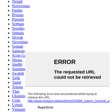
Nepali
Norwegian
Pashto
Persian
Punjabi
Serbian
Sesotho
Sinhala
Slovak
Slovenian
Somali
Samoan
Scots Gaelic
Shona
Sindhi
Sundanese
Swahili
Tajik
Tamil
Telugu
Thai
Ukrainian
Urdu
Uzbek
Vietnamese