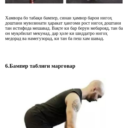
Хамвора бо табақи бампер, синаи ҳамвор барои нигоҳ
доштани мувозинати ҳаракат ҳангоми рост нигоҳ доштани
тан истифода мешавад. Вақте ки бар берун мебарояд, тан ба
он муқобилат мекунад, дар ҳоле ки шиддатро нигоҳ
медорад ва намегузорад, ки тан ба пеш хам шавад.
6.Бампер таблиғи марговар