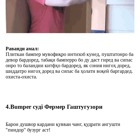
Раванди амал:
Плиткаи бампер мувофиқро интихоб кунед, пуштатонро ба
девор бардоред, табақи бамперро бо ду даст гиред ва сипас
онро то баландии китфҳо бардоред, як сония нигоҳ доред,
шиддатро нигоҳ доред ва сипас ба ҳолати воқеӣ баргардед.
охиста-охиста.
4.Bumper судї Фермер Гаштугузори
Барои душвор кардани қувваи чанг, қудрати ангушти
"пиндор" бузург аст!