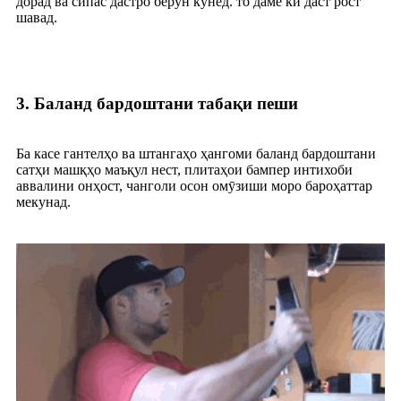
дорад ва сипас дастро берун кунед. то даме ки даст рост
шавад.
3. Баланд бардоштани табақи пеши
Ба касе гантелҳо ва штангаҳо ҳангоми баланд бардоштани
сатҳи машқҳо маъқул нест, плитаҳои бампер интихоби
аввалини онҳост, чанголи осон омӯзиши моро бароҳаттар
мекунад.