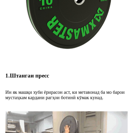
1.Штангаи пресс
Ин як машқи хуби ёрирасон аст, ки метавонад ба мо барои
мустаҳкам кардани рагҳои ботинӣ кӯмак кунад.