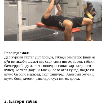
Раванди амал:
Дар курсии тахтапушт хобида, табақи бамперро (вазн аз
рӯи интихоби шумо) дар сари сина нигоҳ доред, табақи
бамперро бо ду даст часпонед ва сипас ҳаракатро оғоз
кунед. Ба тела додани табақи боло оғоз кунед, вақте ки
шумо ба боло мерасед, сахт фишуред. Ҳангоми омӯзиш,
шумо бояд тамоми равандро суст нигоҳ доред.
2. Қатори табақ