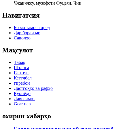
Чжанчжоу, музофоти Фуцзян, Чин
Навигатсия
Бо мо тамос гиред
Дар бораи мо
Саволҳо
Маҳсулот
Табақ
Штанга
Гантель
Кеттлбел
гиребон
Дастгоҳҳо ва рафҳо
Куриёҳо
Лавозимот
Gear нав
охирин хабарҳо
Барои навгониҳои нав чӣ гуна интихоб