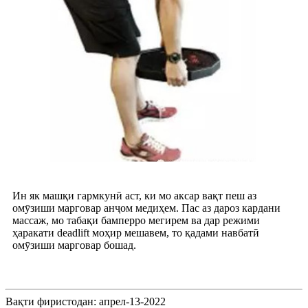
Ин як машқи гармкунӣ аст, ки мо аксар вақт пеш аз
омӯзиши марговар анҷом медиҳем. Пас аз дароз кардани
массаж, мо табақи бамперро мегирем ва дар режими
ҳаракати deadlift моҳир мешавем, то қадами навбатӣ
омӯзиши марговар бошад.
Вақти фиристодан: апрел-13-2022