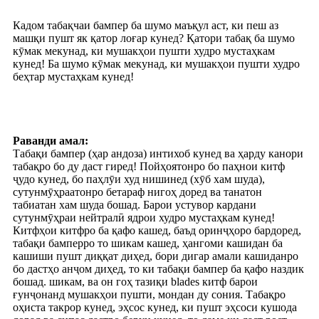
Кадом табақчаи бампер ба шумо маъқул аст, ки пеш аз
машқи пушт як қатор лоғар кунед? Қатори табақ ба шумо
кӯмак мекунад, ки мушакҳои пушти худро мустаҳкам
кунед! Ба шумо кӯмак мекунад, ки мушакҳои пушти худро
беҳтар мустаҳкам кунед!
Раванди амал:
Табақи бампер (ҳар андоза) интихоб кунед ва ҳарду канори
табақро бо ду даст гиред! Пойҳоятонро бо паҳнои китф
ҷудо кунед, бо паҳлӯи худ нишинед (хӯб хам шуда),
сутунмӯҳраатонро бетараф нигоҳ доред ва танатон
табиатан хам шуда бошад. Барои устувор кардани
сутунмӯҳраи нейтралӣ ядрои худро мустаҳкам кунед!
Китфҳои китфро ба қафо кашед, баъд оринҷҳоро бардоред,
табақи бамперро то шикам кашед, ҳангоми кашидан ба
кашиши пушт диққат диҳед, бори дигар амали кашиданро
бо дастҳо анҷом диҳед, то ки табақи бампер ба қафо наздик
бошад. шикам, ва он гоҳ тазиқи blades китф барои
ғунҷонанд мушакҳои пушти, мондан ду сония. Табақро
оҳиста такрор кунед, эҳсос кунед, ки пушт эҳсоси кушода