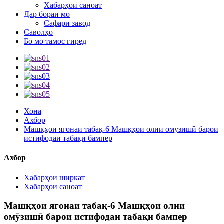
Хабарҳои саноат
Дар бораи мо
Сафари завод
Саволҳо
Бо мо тамос гиред
Хона
Ахбор
Машқҳои ягонаи табақ-6 Машқҳои олии омӯзишӣ барои
истифодаи табақи бампер
Ахбор
Хабарҳои ширкат
Хабарҳои саноат
Машқҳои ягонаи табақ-6 Машқҳои олии
омӯзишӣ барои истифодаи табақи бампер