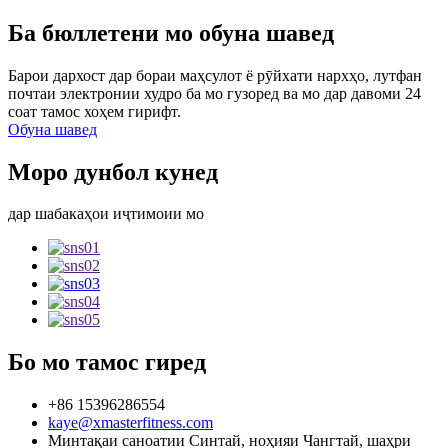
Ба бюллетени мо обуна шавед
Барои дархост дар бораи маҳсулот ё рӯйхати нархҳо, лутфан
почтаи электронии худро ба мо гузоред ва мо дар давоми 24
соат тамос хоҳем гирифт.
Обуна шавед
Моро дунбол кунед
дар шабакаҳои иҷтимоии мо
Бо мо тамос гиред
+86 15396286554
kaye@xmasterfitness.com
Минтақаи саноатии Синтай, ноҳияи Чангтай, шаҳри