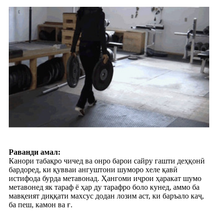
Раванди амал:
Канори табақро чичед ва онро барои сайру гашти деҳқонӣ
бардоред, ки қувваи ангуштони шуморо хеле қавӣ
истифода бурда метавонад. Ҳангоми иҷрои ҳаракат шумо
метавонед як тараф ё ҳар ду тарафро боло кунед, аммо ба
мавқеият диққати махсус додан лозим аст, ки баръало каҷ,
ба пеш, камон ва ғ.