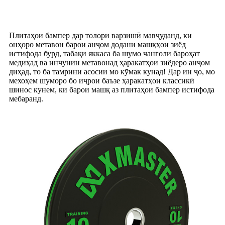
Плитаҳои бампер дар толори варзишӣ мавҷуданд, ки
онҳоро метавон барои анҷом додани машқҳои зиёд
истифода бурд, табақи яккаса ба шумо чанголи бароҳат
медиҳад ва инчунин метавонад ҳаракатҳои зиёдеро анҷом
диҳад, то ба тамрини асосии мо кӯмак кунад! Дар ин ҷо, мо
мехоҳем шуморо бо иҷрои баъзе ҳаракатҳои классикӣ
шинос кунем, ки барои машқ аз плитаҳои бампер истифода
мебаранд.