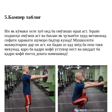
5.Бампер таблиғ
Ин як кӯмаки хеле хуб оид ба омӯзиши squat аст. Squats
подшоҳи омӯзиш аст ва баъзан як ҷузъиёти хурд метавонад
сифати ҳаракати шуморо бадтар кунад! Мушкилоти
маъмултарин дар он аст, ки бадан аз ҳад зиёд ба пеш такя
мекунад, ядро ​​​​ба қадри кофӣ устувор нест ва шиддат ба
қадри кофӣ нигоҳ дошта намешавад!