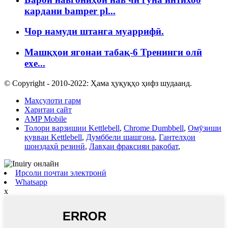
кардани bamper pl...
Чор намуди штанга муаррифӣ.
Машқҳои ягонаи табақ-6 Тренинги олӣ
exe...
© Copyright - 2010-2022: Ҳама ҳуқуқҳо ҳифз шудаанд.
Маҳсулоти гарм
Харитаи сайт
AMP Mobile
Толори варзишии Kettlebell
,
Chrome Dumbbell
,
Омӯзиши
қувваи Kettlebell
,
Думббели шашгона
,
Гантелҳои
шонздаҳӣ резинӣ
,
Лавҳаи фраксияи рақобат
,
Ирсоли почтаи электронӣ
Whatsapp
x