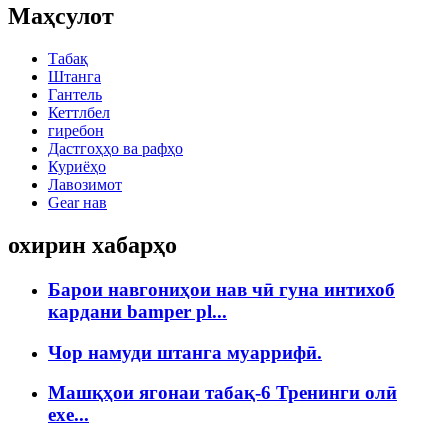
Маҳсулот
Табақ
Штанга
Гантель
Кеттлбел
гиребон
Дастгоҳҳо ва рафҳо
Куриёҳо
Лавозимот
Gear нав
охирин хабарҳо
Барои навгониҳои нав чӣ гуна интихоб
кардани bamper pl...
Чор намуди штанга муаррифӣ.
Машқҳои ягонаи табақ-6 Тренинги олӣ
exe...