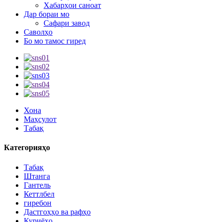
Хабарҳои саноат
Дар бораи мо
Сафари завод
Саволҳо
Бо мо тамос гиред
Хона
Маҳсулот
Табақ
Категорияҳо
Табақ
Штанга
Гантель
Кеттлбел
гиребон
Дастгоҳҳо ва рафҳо
Куриёҳо