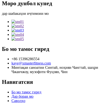
Моро дунбол кунед
дар шабакаҳои иҷтимоии мо
Бо мо тамос гиред
+86 15396286554
kaye@xmasterfitness.com
Минтақаи саноатии Синтай, ноҳияи Чангтай, шаҳри
Чжанчжоу, музофоти Фуцзян, Чин
Навигатсия
Бо мо тамос гиред
Дар бораи мо
Саволҳо