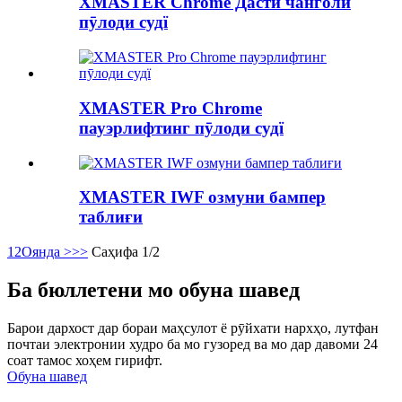
XMASTER Chrome Дасти чанголи
пӯлоди судї
XMASTER Pro Chrome
пауэрлифтинг пӯлоди судї
XMASTER IWF озмуни бампер
таблиғи
1
2
Оянда >
>>
Саҳифа 1/2
Ба бюллетени мо обуна шавед
Барои дархост дар бораи маҳсулот ё рӯйхати нархҳо, лутфан
почтаи электронии худро ба мо гузоред ва мо дар давоми 24
соат тамос хоҳем гирифт.
Обуна шавед