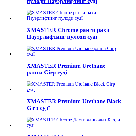
пӯлоди Пауэрлифтинг судї
XMASTER Chrome ранги рахи
Пауэрлифтинг пӯлоди судї
XMASTER Premium Urethane
ранги Girp судї
XMASTER Premium Urethane Black
Girp судї