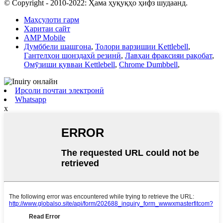
© Copyright - 2010-2022: Ҳама ҳуқуқҳо ҳифз шудаанд.
Маҳсулоти гарм
Харитаи сайт
AMP Mobile
Думббели шашгона
,
Толори варзишии Kettlebell
,
Гантелҳои шонздаҳӣ резинӣ
,
Лавҳаи фраксияи рақобат
,
Омӯзиши қувваи Kettlebell
,
Chrome Dumbbell
,
Ирсоли почтаи электронӣ
Whatsapp
x