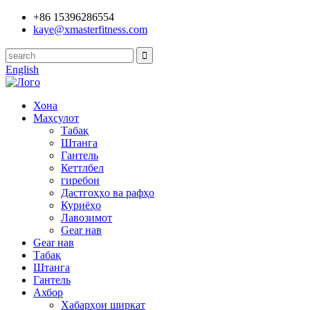
+86 15396286554
kaye@xmasterfitness.com
English
Хона
Маҳсулот
Табақ
Штанга
Гантель
Кеттлбел
гиребон
Дастгоҳҳо ва рафҳо
Куриёҳо
Лавозимот
Gear нав
Gear нав
Табақ
Штанга
Гантель
Ахбор
Хабарҳои ширкат