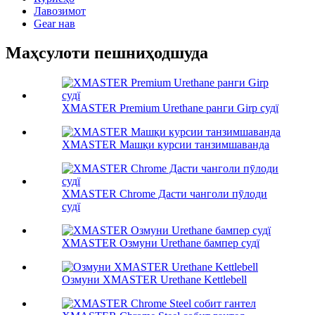
Лавозимот
Gear нав
Маҳсулоти пешниҳодшуда
XMASTER Premium Urethane ранги Girp судї
XMASTER Машқи курсии танзимшаванда
XMASTER Chrome Дасти чанголи пӯлоди
судї
XMASTER Озмуни Urethane бампер судї
Озмуни XMASTER Urethane Kettlebell