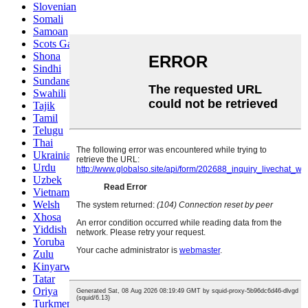
Slovenian
Somali
Samoan
Scots Gaelic
Shona
Sindhi
Sundanese
Swahili
Tajik
Tamil
Telugu
Thai
Ukrainian
Urdu
Uzbek
Vietnamese
Welsh
Xhosa
Yiddish
Yoruba
Zulu
Kinyarwanda
Tatar
Oriya
Turkmen