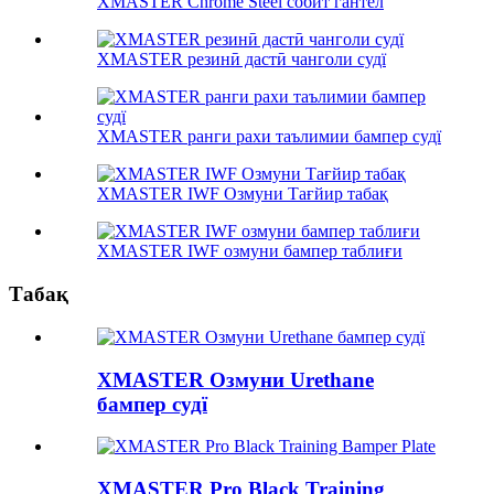
XMASTER Chrome Steel собит гантел
XMASTER резинӣ дастӣ чанголи судї
XMASTER ранги рахи таълимии бампер судї
XMASTER IWF Озмуни Тағйир табақ
XMASTER IWF озмуни бампер таблиғи
Табақ
XMASTER Озмуни Urethane
бампер судї
XMASTER Pro Black Training