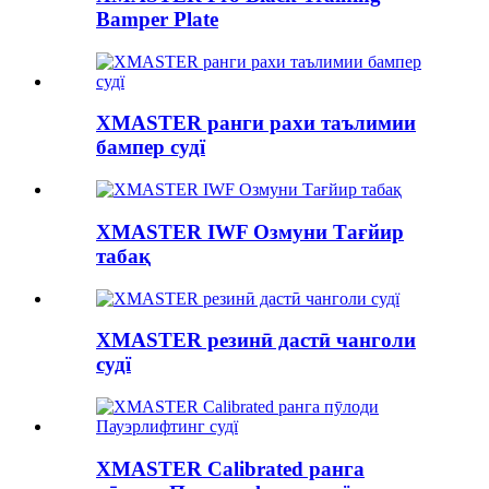
Bamper Plate
XMASTER ранги рахи таълимии
бампер судї
XMASTER IWF Озмуни Тағйир
табақ
XMASTER резинӣ дастӣ чанголи
судї
XMASTER Calibrated ранга