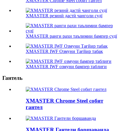
XMASTER Chrome Steel собит гантел
XMASTER резинӣ дастӣ чанголи судї
XMASTER ранги рахи таълимии бампер судї
XMASTER IWF Озмуни Тағйир табақ
XMASTER IWF озмуни бампер таблиғи
Гантель
XMASTER Chrome Steel собит
гантел
XMASTER Гантели боршаванда