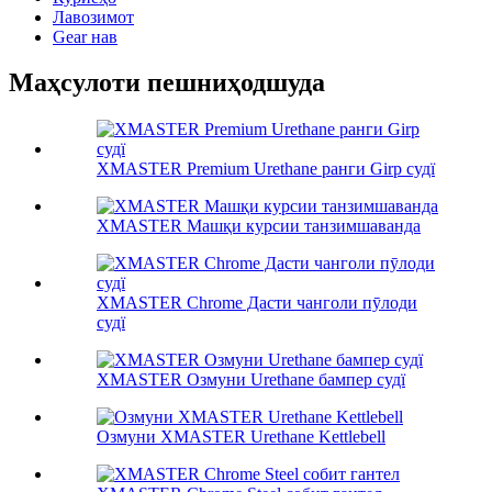
Лавозимот
Gear нав
Маҳсулоти пешниҳодшуда
XMASTER Premium Urethane ранги Girp судї
XMASTER Машқи курсии танзимшаванда
XMASTER Chrome Дасти чанголи пӯлоди
судї
XMASTER Озмуни Urethane бампер судї
Озмуни XMASTER Urethane Kettlebell