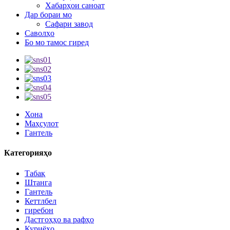
Хабарҳои саноат
Дар бораи мо
Сафари завод
Саволҳо
Бо мо тамос гиред
Хона
Маҳсулот
Гантель
Категорияҳо
Табақ
Штанга
Гантель
Кеттлбел
гиребон
Дастгоҳҳо ва рафҳо
Куриёҳо