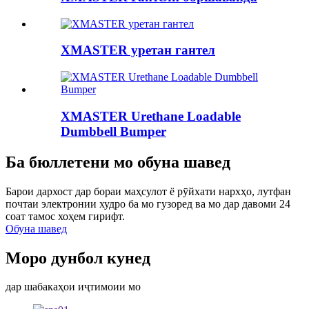
XMASTER уретан гантел
XMASTER Urethane Loadable
Dumbbell Bumper
Ба бюллетени мо обуна шавед
Барои дархост дар бораи маҳсулот ё рӯйхати нархҳо, лутфан
почтаи электронии худро ба мо гузоред ва мо дар давоми 24
соат тамос хоҳем гирифт.
Обуна шавед
Моро дунбол кунед
дар шабакаҳои иҷтимоии мо