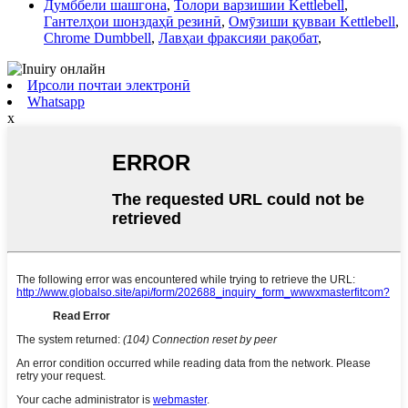
Думббели шашгона
,
Толори варзишии Kettlebell
,
Гантелҳои шонздаҳӣ резинӣ
,
Омӯзиши қувваи Kettlebell
,
Chrome Dumbbell
,
Лавҳаи фраксияи рақобат
,
Ирсоли почтаи электронӣ
Whatsapp
x