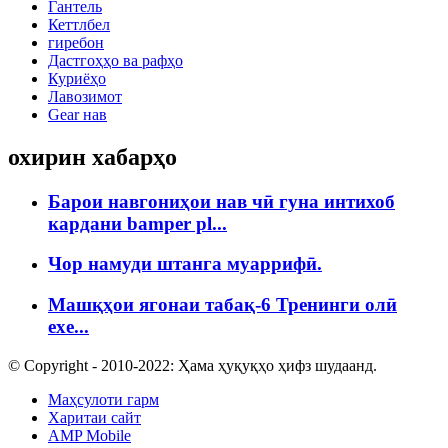
Гантель
Кеттлбел
гиребон
Дастгоҳҳо ва рафҳо
Куриёҳо
Лавозимот
Gear нав
охирин хабарҳо
Барои навгониҳои нав чӣ гуна интихоб
кардани bamper pl...
Чор намуди штанга муаррифӣ.
Машқҳои ягонаи табақ-6 Тренинги олӣ
exe...
© Copyright - 2010-2022: Ҳама ҳуқуқҳо ҳифз шудаанд.
Маҳсулоти гарм
Харитаи сайт
AMP Mobile