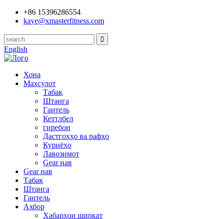
+86 15396286554
kaye@xmasterfitness.com
English
Хона
Маҳсулот
Табақ
Штанга
Гантель
Кеттлбел
гиребон
Дастгоҳҳо ва рафҳо
Куриёҳо
Лавозимот
Gear нав
Gear нав
Табақ
Штанга
Гантель
Ахбор
Хабарҳои ширкат