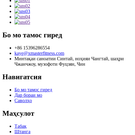
Бо мо тамос гиред
+86 15396286554
kaye@xmasterfitness.com
Минтақаи саноатии Синтай, ноҳияи Чангтай, шаҳри
Чжанчжоу, музофоти Фуцзян, Чин
Навигатсия
Бо мо тамос гиред
Дар бораи мо
Саволҳо
Маҳсулот
Табақ
Штанга