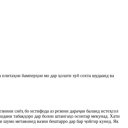
а плитаҳои бамперҳои мо дар ҳолати хуб сохта шудаанд ва
зинии сиёҳ бо истифода аз резини дараҷаи баланд истеҳсол
ғжидани табақҳоро дар болои штангаҳо осонтар мекунад. Хати
ки шумо метавонед вазни бештарро дар бар ҷойгир кунед. Як