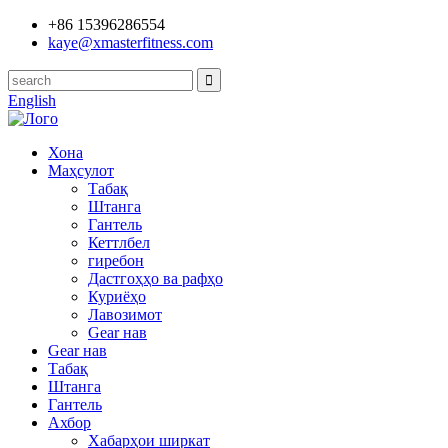
+86 15396286554
kaye@xmasterfitness.com
English
Хона
Маҳсулот
Табақ
Штанга
Гантель
Кеттлбел
гиребон
Дастгоҳҳо ва рафҳо
Куриёҳо
Лавозимот
Gear нав
Gear нав
Табақ
Штанга
Гантель
Ахбор
Хабарҳои ширкат