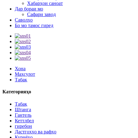
Хабарҳои саноат
Дар бораи мо
Сафари завод
Саволҳо
Бо мо тамос гиред
Хона
Маҳсулот
Табақ
Категорияҳо
Табақ
Штанга
Гантель
Кеттлбел
гиребон
Дастгоҳҳо ва рафҳо
Куриёҳо