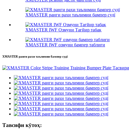
XMASTER ранги рахи таълимии бампер судї
XMASTER IWF Озмуни Тағйир табақ
XMASTER IWF озмуни бампер таблиғи
XMASTER ранги рахи таълимии бампер судї
Тавсифи кӯтоҳ: