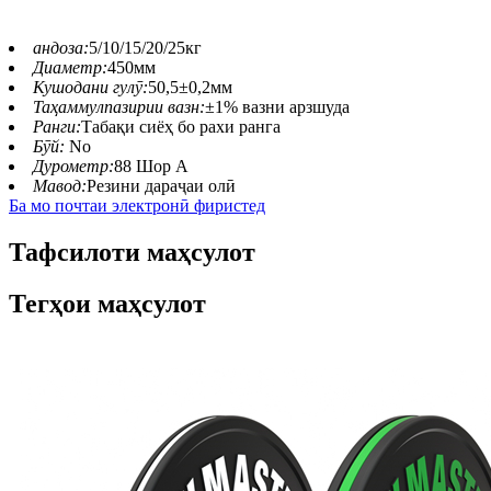
андоза:
5/10/15/20/25кг
Диаметр:
450мм
Кушодани гулӯ:
50,5±0,2мм
Таҳаммулпазирии вазн:
±1% вазни арзшуда
Ранги:
Табақи сиёҳ бо рахи ранга
Бӯй:
No
Дурометр:
88 Шор А
Мавод:
Резини дараҷаи олӣ
Ба мо почтаи электронӣ фиристед
Тафсилоти маҳсулот
Тегҳои маҳсулот