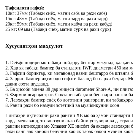
Тафсилоти ғафсӣ:
10кг: 37мм (Табақи сиёҳ, матни сабз ва рахи сабз)
15кг: 48мм (Табақи сиёҳ, матни зард ва рахи зард)
20кг: 59мм (Табақи сиёҳ, матни кабуд ва рахи кабуд)
25 кг: 69 мм (Табақи сиёҳ, матни сурх ва рахи сурх)
Хусусиятҳои маҳсулот
1. Deisgn нодири мо табақи пойдору бештар мекунад, ҳалқаи м
2. Ҳар як табақи бампер ба стандарти IWF, диаметри 450 мм м
3. Ғафсии бориктар, ки метавонад вазни бештарро ба штанга б
4. Заррин бампер иқтисодӣ сифати баланд бо нархи беҳтар. М
дақиқ сохта шудаанд.
5. Ба ҳисоби миёна 88 дар миқёси durometer Shore A, ин плит
6. Фармоишгар дастрас. Сохтани табақҳои беназири рангаи б
7. Лавҳаҳои бампер сиёҳ бо логотипи рангоранг, ки табақҳор
8. Ранги рахи бо намуди эстетикӣ ва муайянкунии осон.
Плитаҳои иқтисодии рахи рангии XE мо ба ҳамон стандарти I
карда мешаванд, то тавозуни аъло байни устуворӣ ва дастрас
рангии иқтисодии мо Xmaster XE нисбат ба аксари лавҳаҳои б
рахи ранг дар канори берунии ҳар як табақ барои муайян кард