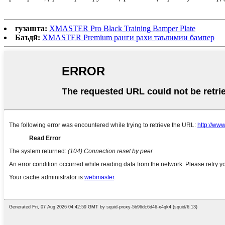
гузашта:
XMASTER Pro Black Training Bamper Plate
Баъдӣ:
XMASTER Premium ранги рахи таълимии бампер