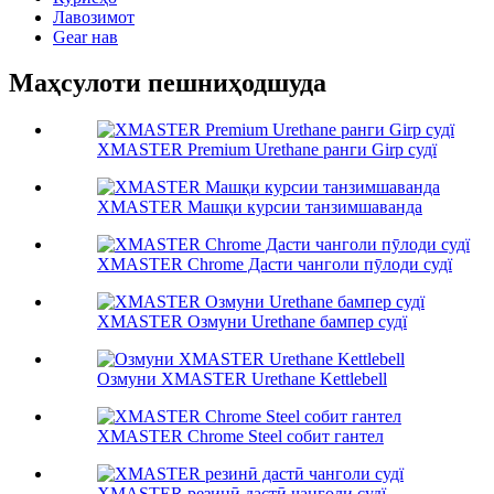
Лавозимот
Gear нав
Маҳсулоти пешниҳодшуда
XMASTER Premium Urethane ранги Girp судї
XMASTER Машқи курсии танзимшаванда
XMASTER Chrome Дасти чанголи пӯлоди судї
XMASTER Озмуни Urethane бампер судї
Озмуни XMASTER Urethane Kettlebell
XMASTER Chrome Steel собит гантел
XMASTER резинӣ дастӣ чанголи судї