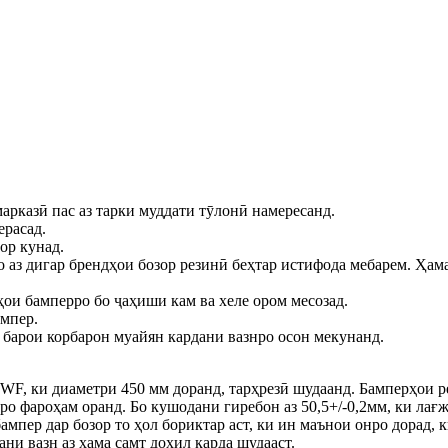
арказӣ пас аз тарки муддати тӯлонӣ намересанд.
ерасад.
ор кунад.
о аз дигар брендҳои бозор резинӣ беҳтар истифода мебарем. Ҳам
аҳои бамперро бо ҷаҳиши кам ва хеле ором месозад.
ампер.
о барои корбарон муайян кардани вазнро осон мекунанд.
WF, ки диаметри 450 мм доранд, тарҳрезӣ шудаанд. Бамперҳои ре
иро фароҳам оранд. Бо кушодани гиребон аз 50,5+/-0,2мм, ки ла
ампер дар бозор то ҳол бориктар аст, ки ин маънои онро дорад, 
ани вазн аз ҳама самт дохил карда шудааст.