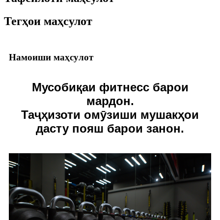
Тегҳои маҳсулот
Намоиши маҳсулот
Мусобиқаи фитнесс барои
мардон.
Таҷҳизоти омӯзиши мушакҳои
дасту пояш барои занон.