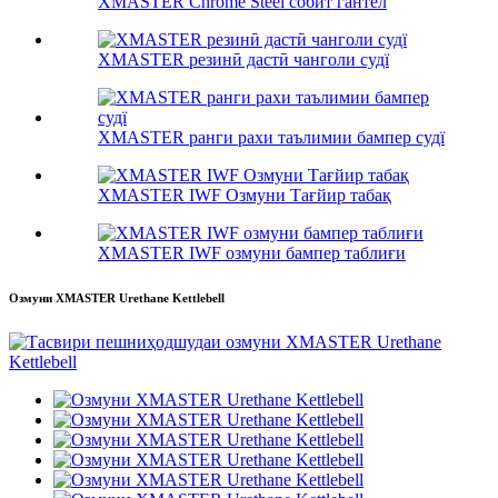
XMASTER Chrome Steel собит гантел
XMASTER резинӣ дастӣ чанголи судї
XMASTER ранги рахи таълимии бампер судї
XMASTER IWF Озмуни Тағйир табақ
XMASTER IWF озмуни бампер таблиғи
Озмуни XMASTER Urethane Kettlebell