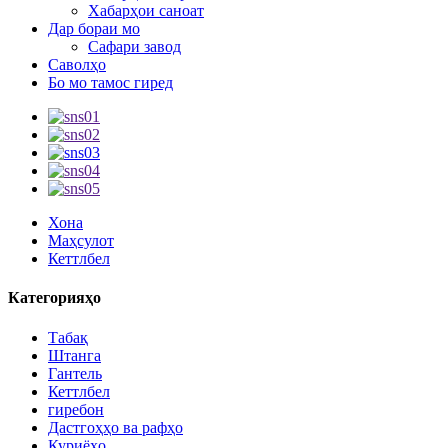
Хабарҳои саноат
Дар бораи мо
Сафари завод
Саволҳо
Бо мо тамос гиред
Хона
Маҳсулот
Кеттлбел
Категорияҳо
Табақ
Штанга
Гантель
Кеттлбел
гиребон
Дастгоҳҳо ва рафҳо
Куриёҳо