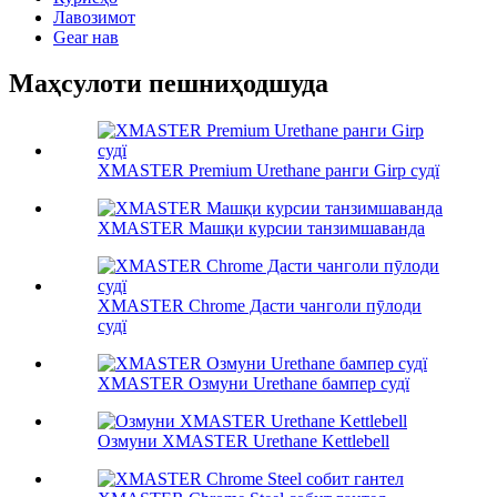
Лавозимот
Gear нав
Маҳсулоти пешниҳодшуда
XMASTER Premium Urethane ранги Girp судї
XMASTER Машқи курсии танзимшаванда
XMASTER Chrome Дасти чанголи пӯлоди
судї
XMASTER Озмуни Urethane бампер судї
Озмуни XMASTER Urethane Kettlebell