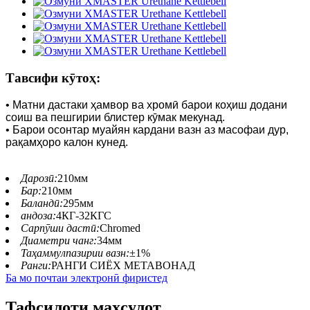
Тавсифи кӯтоҳ:
• Матни дастаки ҳамвор ва хромӣ барои коҳиш додани
соиш ва пешгирии блистер кӯмак мекунад.
• Барои осонтар муайян кардани вазн аз масофаи дур,
рақамҳоро калон кунед.
Дарозӣ:
210мм
Бар:
210мм
Баландӣ:
295мм
андоза:
4КГ-32КГС
Сарпӯши дастӣ:
Chromed
Диаметри чанг:
34мм
Таҳаммулпазирии вазн:
±1%
Ранги:
РАНГИ СИЁХ МЕТАВОНАД
Ба мо почтаи электронӣ фиристед
Тафсилоти маҳсулот