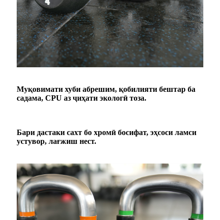
Муқовимати хуби абрешим, қобилияти бештар ба
садама, CPU аз ҷиҳати экологӣ тоза.
Бари дастаки сахт бо хромӣ босифат, эҳсоси ламси
устувор, лағжиш нест.