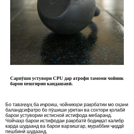
Сарпӯши устувори CPU дар атрофи тамоми чойник
барои пешгирии кандашавӣ.
Бо таваҷҷуҳ ба иҷроиш, чойникҳои рақобатии мо оҳани
баландсифатро бо пӯшиши уретан ва сохтори қолабӣ
барои устувории истисноӣ истифода мебаранд.
Чойчаҳо барои истифодаи рақобатӣ бодиққат калибр
карда шудаанд ва барои варзишгар, мураббии ҷиддӣ
пешбинӣ шудаанд.