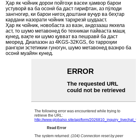
Ҳар як чойник дорои пойгоҳи васеи ҳамвор барои
устуворӣ ва ба осонӣ ба даст гирифтан, аз пӯлоди
зангногир, ки барои нигоҳ доштани вуҷур ва беҳтар
кардани назорати чойник тарҳрезӣ шудааст.
Ҳар як чойник, новобаста аз вазн, андозааш якхела
аст, то шумо метавонед бо техникаи пайваста машқ
кунед, вақте ки шумо қувват ва пешравӣ ба даст
меоред. Диапазон аз 4KGS-32KGS, бо тарроҳии
рангҳои эстетикии гуногун, шумо метавонед вазнро ба
осонӣ муайян кунед.