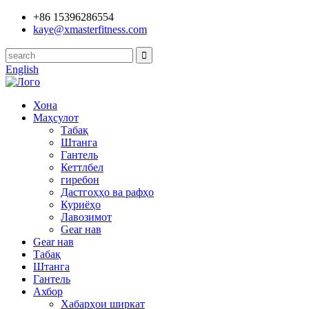
+86 15396286554
kaye@xmasterfitness.com
English
Хона
Маҳсулот
Табақ
Штанга
Гантель
Кеттлбел
гиребон
Дастгоҳҳо ва рафҳо
Куриёҳо
Лавозимот
Gear нав
Gear нав
Табақ
Штанга
Гантель
Ахбор
Хабарҳои ширкат