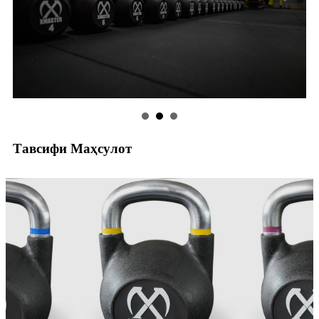
Тавсифи Маҳсулот